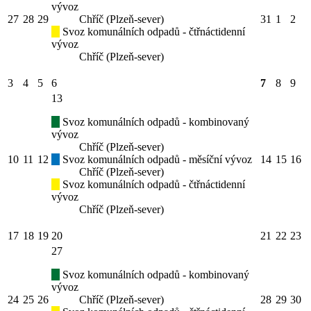
vývoz
27
28
29
Chříč (Plzeň-sever)
31
1
2
Svoz komunálních odpadů - čtřnáctidenní
vývoz
Chříč (Plzeň-sever)
3
4
5
6
7
8
9
13
Svoz komunálních odpadů - kombinovaný
vývoz
Chříč (Plzeň-sever)
10
11
12
Svoz komunálních odpadů - měsíční vývoz
14
15
16
Chříč (Plzeň-sever)
Svoz komunálních odpadů - čtřnáctidenní
vývoz
Chříč (Plzeň-sever)
17
18
19
20
21
22
23
27
Svoz komunálních odpadů - kombinovaný
vývoz
24
25
26
Chříč (Plzeň-sever)
28
29
30