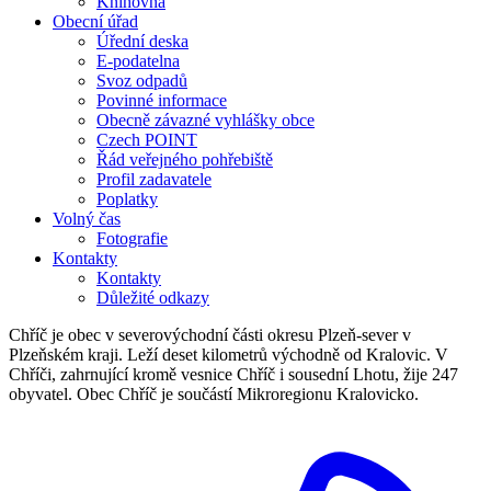
Knihovna
Obecní úřad
Úřední deska
E-podatelna
Svoz odpadů
Povinné informace
Obecně závazné vyhlášky obce
Czech POINT
Řád veřejného pohřebiště
Profil zadavatele
Poplatky
Volný čas
Fotografie
Kontakty
Kontakty
Důležité odkazy
Chříč je obec v severovýchodní části okresu Plzeň-sever v
Plzeňském kraji. Leží deset kilometrů východně od Kralovic. V
Chříči, zahrnující kromě vesnice Chříč i sousední Lhotu, žije 247
obyvatel. Obec Chříč je součástí Mikroregionu Kralovicko.