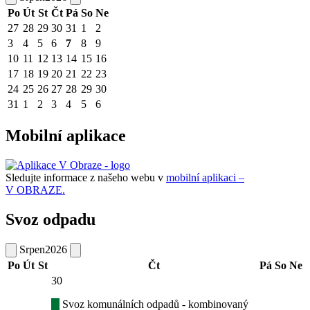
Po
Út
St
Čt
Pá
So
Ne
27
28
29
30
31
1
2
3
4
5
6
7
8
9
10
11
12
13
14
15
16
17
18
19
20
21
22
23
24
25
26
27
28
29
30
31
1
2
3
4
5
6
Mobilní aplikace
Sledujte informace z našeho webu v
mobilní aplikaci –
V OBRAZE.
Svoz odpadu
Srpen
2026
Po
Út
St
Čt
Pá
So
Ne
30
Svoz komunálních odpadů - kombinovaný