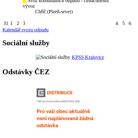
Svoz komunálních odpadů - čtřnáctidenní
vývoz
Chříč (Plzeň-sever)
31
1
2
3
4
5
6
Kalendář svozu odpadu
Sociální služby
KPSS Kralovice
Odstávky ČEZ