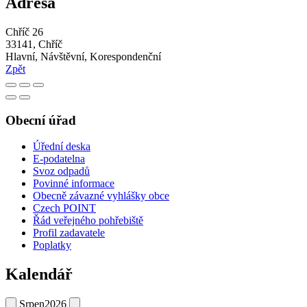
Adresa
Chříč 26
33141, Chříč
Hlavní, Návštěvní, Korespondenční
Zpět
Obecní úřad
Úřední deska
E-podatelna
Svoz odpadů
Povinné informace
Obecně závazné vyhlášky obce
Czech POINT
Řád veřejného pohřebiště
Profil zadavatele
Poplatky
Kalendář
Srpen
2026